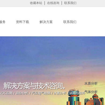
收藏本站
在线咨询
联系我们
服务
资料下载
解决方案
联系我们
水质分析
气体分析
烟气分析