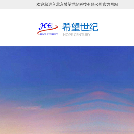
欢迎您进入北京希望世纪科技有限公司官方网站