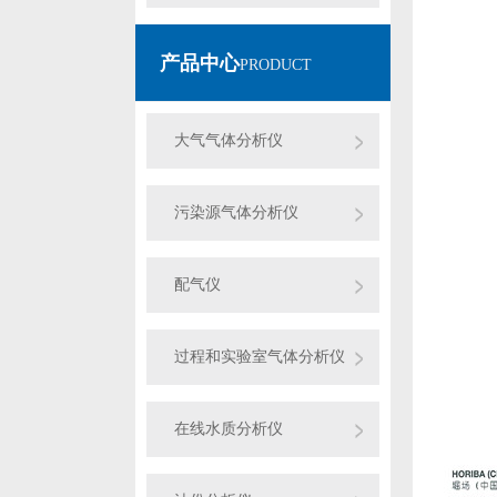
产品中心
PRODUCT
大气气体分析仪
污染源气体分析仪
配气仪
过程和实验室气体分析仪
在线水质分析仪