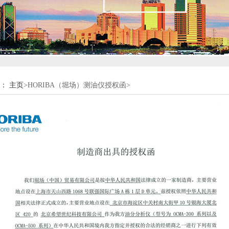
：
主页
>HORIBA（堀场）测油仪授权函>