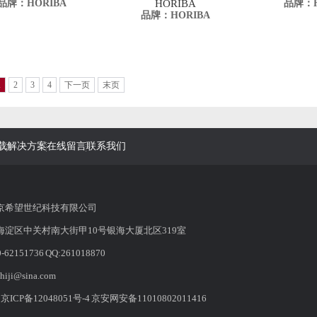
品牌：HORIBA
HORIBA
品牌：H
品牌：HORIBA
1
2
3
4
下一页
末页
载
解决方案
在线留言
联系我们
京希望世纪科技有限公司
淀区中关村南大街甲10号银海大厦北区319室
2151736 QQ:261018870
hiji@sina.com
：
京ICP备12048051号-4
京安网安备11010802011416