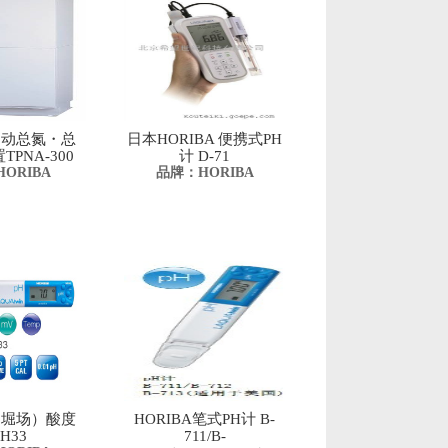
A自动总氮・总
日本HORIBA 便携式PH
PNA-300
计 D-71
ORIBA
品牌：HORIBA
A（堀场）酸度
HORIBA笔式PH计 B-
H33
711/B-