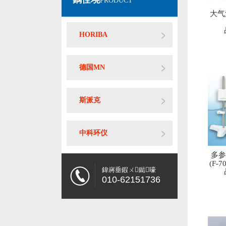
PRODUCT
大气
HORIBA
德国MN
斯派克
中科环仪
多
(F-
鍏嶈垂鍜ㄨ鐑嚎
010-62151736