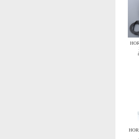
HO
HO