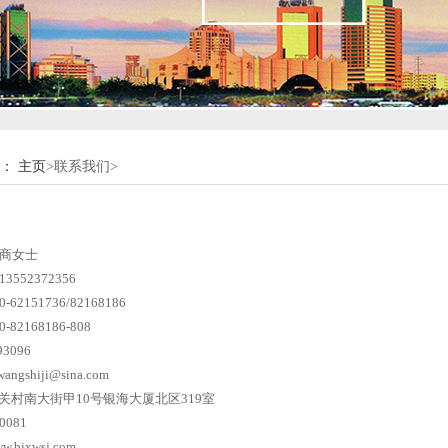
：
主页
>联系我们>
：商女士
3552372356
-62151736/82168186
-82168186-808
93096
wangshiji@sina.com
中关村南大街甲10号银海大厦北区319室
0081
w.bjxwsj.com