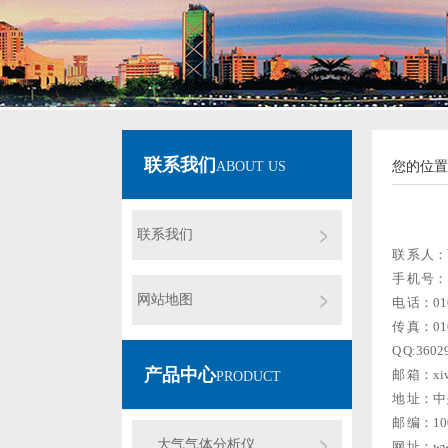
联系我们
ABOUT US
您的位置
联系我们
联 系 人
手 机 号：1
网站地图
电 话：010
传 真：010
Q Q:3602
产品中心
邮 箱：
xi
PRODUCT
地 址：
邮 编：10
大气气体分析仪
网 址：
ww