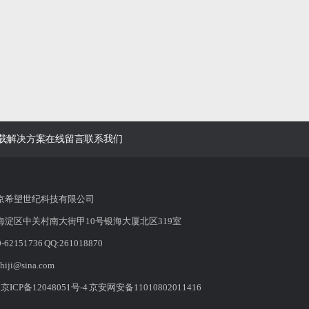
载
解决方案
在线留言
联系我们
京希望世纪科技有限公司
淀区中关村南大街甲10号银海大厦北区319室
2151736 QQ:261018870
hiji@sina.com
：
京ICP备12048051号-4
京安网安备11010802011416