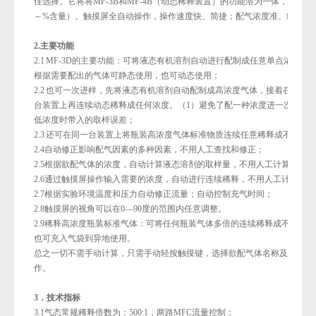
佳选择。它将将MF-3B和MF-4B（动态稀释装置）的功能溶为一体，配气浓度范
～%含量）。触摸屏全自动操作，操作速度快、简捷；配气浓度准、线性好
2.
主要功能
2.1 MF-3D
的主要功能：可将液态有机溶剂自动进行配制成任意单点浓度，
根据需要配出的气体可静态使用，也可动态使用；
2.2
也可一次进样，先将液态有机溶剂自动配制成高浓度气体，接着在同一
台装置上再连续动态稀释成任何浓度。（
1
）避免了配一种浓度进一次样的
低浓度时带入的取样误差；
2.3
还可在同一台装置上将瓶装高浓度气体标准物质连续任意稀释成不同浓
2.4自动修正影响配气因素的多种因素，不用人工查找和修正；
2.5
根据欲配气体的浓度，自动计算液态溶剂的取样量，不用人工计算器计算
2.6通过触摸屏操作输入需要的浓度，自动进行连续稀释，不用人工计算；
2.7根据实验环境温度和压力自动修正流量；自动控制充气时间；
2.8触摸屏的视角可以在0—90度的范围内任意调整。
2.9
稀释高浓度瓶装标准气体：可将任何瓶装气体多倍的连续稀释成不同浓度
也可充入气袋到异地使用
。
总之一切不需手动计算，只需手动轻按触摸键，选择欲配气体名称及其浓度
作。
3
．技术指标
3.1气态常规稀释倍数为：500:1，两路MFC流量控制；