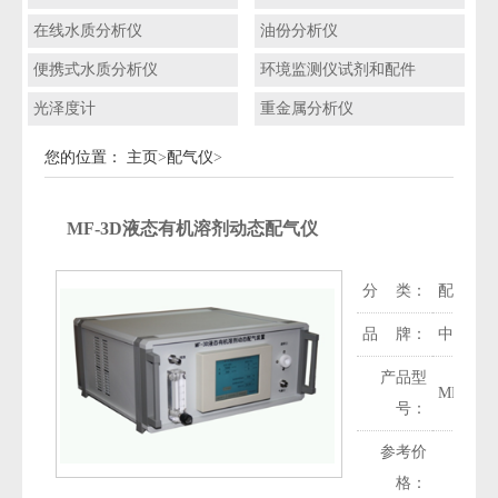
在线水质分析仪
油份分析仪
便携式水质分析仪
环境监测仪试剂和配件
光泽度计
重金属分析仪
您的位置：
主页
>
配气仪
>
MF-3D液态有机溶剂动态配气仪
分 类：
配气仪
品 牌：
中科环
产品型
MF-3D
号：
参考价
格：