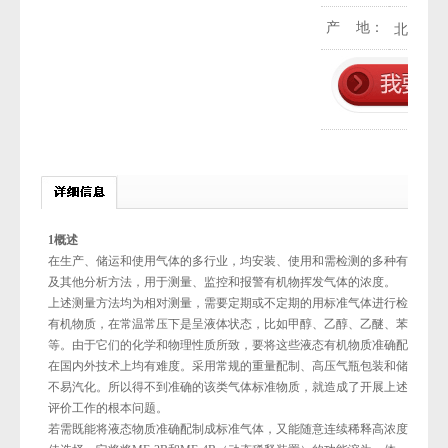
产 地：
北京
1
概述
在生产、储运和使用气体的多行业，均安装、使用和需检测的多种有机挥发
及其他分析方法，用于测量、监控和报警有机物挥发气体的浓度。
上述测量方法均为相对测量，需要定期或不定期的用标准气体进行检定、校
有机物质，在常温常压下是呈液体状态，比如甲醇、乙醇、乙醚、苯、环戊烷
等。由于它们的化学和物理性质所致，要将这些液态有机物质准确配制成高
在国内外技术上均有难度。采用常规的重量配制、高压气瓶包装和储存，容
不易汽化。所以得不到准确的该类气体标准物质，就造成了开展上述气体分
评价工作的根本问题。
若需既能将液态物质准确配制成标准气体，又能随意连续稀释高浓度的瓶装气