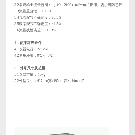
3.2常规输出流量范围：（100～2000）ml/min(根据用户需求可随意设置扩展
3.3流量重复性： ≤ 0.2％
3.4气态配气不确定度：≤0.5％
3.5液态配气不确定度：≤1.5％
3.6流量线性误差：≤±0.3%
4
．使用环境条件
4.1仪器电源：220VAC
4.2使用环境：0℃～45℃
5
．外形尺寸及总量
5.1仪器重量： 10kg
5.2外型尺寸：427mm宽x195mm高x410mm深