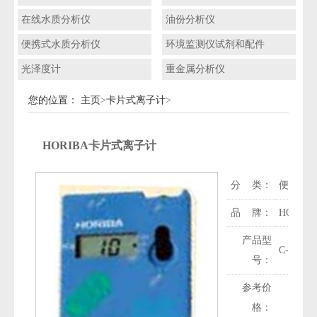
在线水质分析仪
油份分析仪
便携式水质分析仪
环境监测仪试剂和配件
光泽度计
重金属分析仪
您的位置：
主页
>
卡片式离子计
>
HORIBA卡片式离子计
分 类：
便携式水
品 牌：
HORIB
产品型
C-122/C
号：
参考价
格：