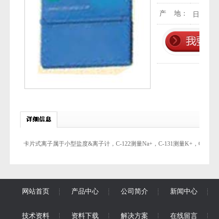
产 地：
日本
卡片式离子属于小型盐度&离子计，C-122测量Na+，C-131测量K+，C-12
网站首页
产品中心
公司简介
新闻中心
技术资料
资料下载
解决方案
在线留言