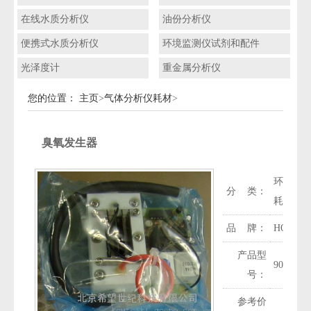
在线水质分析仪
油份分析仪
便携式水质分析仪
环境监测仪试剂和配件
光泽度计
重金属分析仪
您的位置：
主页
>
气体分析仪耗材
>
臭氧发生器
环境监测
分 类：
耗材
品 牌：
HORIB
产品型
9040001
号：
参考价