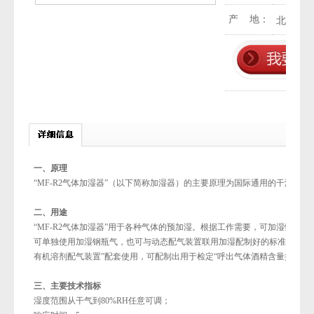
产 地：
北京
一、原理
“MF-R2气体加湿器”（以下简称加湿器）的主要原理为国际通用的干湿混合
二、用途
“MF-R2气体加湿器”用于各种气体的预加湿。根据工作需要，可加湿惰性
可单独使用加湿钢瓶气，也可与动态配气装置联用加湿配制好的标准气体。比如与
有机溶剂配气装置”配套使用，可配制出用于检定“呼出气体酒精含量探测器
三、主要技术指标
湿度范围从干气到80%RH任意可调；