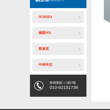
PRODUCT
HORIBA
德国MN
斯派克
中科环仪
鍏嶈垂鍜ㄨ鐑嚎
010-62151736