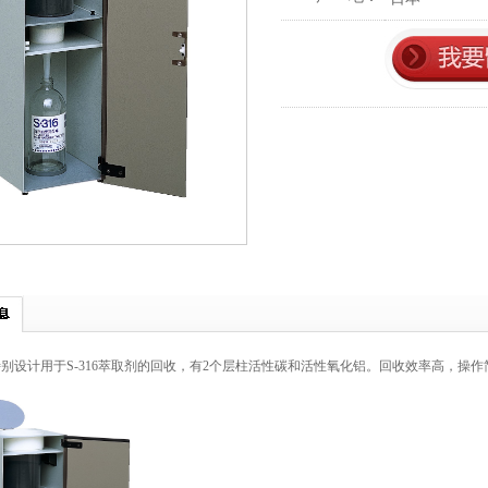
05特别设计用于S-316萃取剂的回收，有2个层柱活性碳和活性氧化铝。回收效率高，操