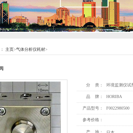
：
主页
>
气体分析仪耗材
>
阀
分 类：
环境监测仪试剂
品 牌：
HORIBA
产品型号：
F0022980500
参考价格：
产 地：
日本