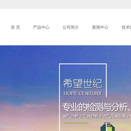
首 页
产品中心
公司简介
新闻中心
技术