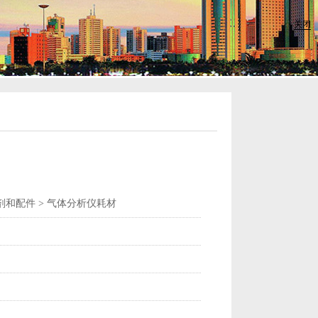
关闭
和配件 > 气体分析仪耗材