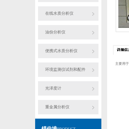
在线水质分析仪
油份分析仪
便携式水质分析仪
主要用于
环境监测仪试剂和配件
光泽度计
重金属分析仪
鍝佺墝