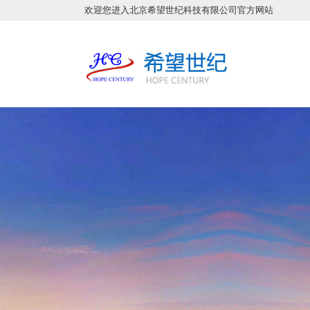
欢迎您进入北京希望世纪科技有限公司官方网站