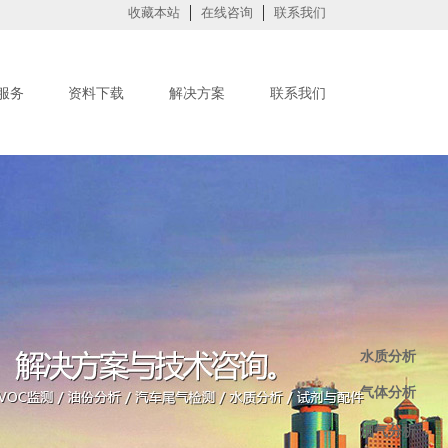
收藏本站
在线咨询
联系我们
服务
资料下载
解决方案
联系我们
水质分析
气体分析
烟气分析