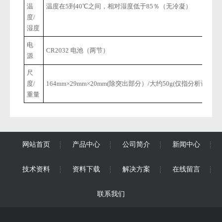
温
温度在5到40℃之间，相对湿度低于85％（无冷凝）
度/
湿度
电
CR2032 电池（两节）
源
尺
度/
164mm×29mm×20mm(除突出部分）/大约50g(仅指分析计本体
重量
网站首页
产品中心
公司简介
新闻中心
技术资料
资料下载
解决方案
在线留言
联系我们