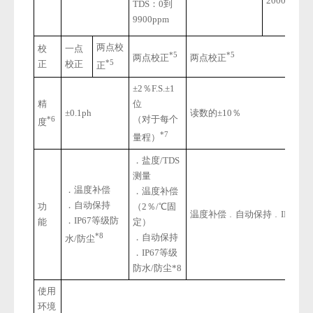
2000kg/10a
TDS：0到
9900ppm
两点校
校
一点
*5
*5
两点校正
两点校正
*5
正
校正
正
±2％F.S.±1
精
位
±0.1ph
读数的±10％
（对于每个
*6
度
*7
量程）
．盐度/TDS
测量
．温度补偿
．温度补偿
．自动保持
功
（2％/℃固
温度补偿﹒自动保持﹒IP67等级
．IP67等级防
能
定）
*8
．自动保持
水/防尘
．IP67等级
防水/防尘*8
使用
环境