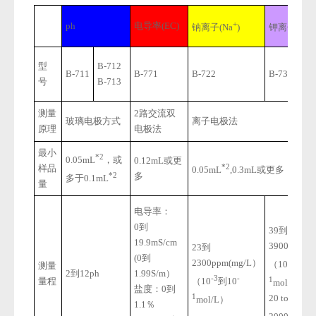
+
+
ph
电导率(EC)
钠离子(Na
)
钾离子(K
)
型
B-712
B-711
B-771
B-722
B-731
号
B-713
测量
2路交流双
玻璃电极方式
离子电极法
原理
电极法
最小
*2
0.05mL
，或
0.12mL或更
*2
样品
0.05mL
,0.3mL或更多
多
*2
多于0.1mL
量
电导率：
0到
39到
19.9mS/cm
3900ppm(
23到
(0到
-3
2300ppm(mg/L）
（10
到10
测量
2到12ph
1.99S/m）
-3
-
1
量程
（10
到10
mol/L）
盐度：0到
1
20 to
mol/L）
1.1％